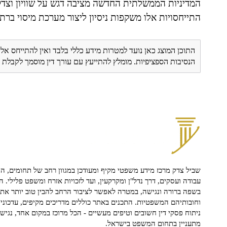
המדיניות הממשלתית החדשה מציבה דגש על שוויון וצדק
התייחסויות אלו משקפות ניסיון ליצור מערכת מיסוי ברת ק
התוכן המוצג כאן נועד למטרות מידע כללי בלבד ואין להתייחס אלי
הנסיבות הספציפיות. מומלץ להתייעץ עם עורך דין מוסמך לקבל
שביל צדק מרכז מידע משפטי מקיף ומעודכן במגוון רחב של תחומים, הח
עבודה ועסקים, דרך נדל"ן ומקרקעין, ועד לזכויות אזרח ומשפט פלילי. ה
בשפה ברורה ונגישה, במטרה לאפשר לציבור הרחב להבין טוב יותר את ז
וחובותיהם המשפטיות. התכנים באתר כוללים מדריכים מקיפים, עדכוני 
ניתוח פסקי דין חשובים וטיפים מעשיים - הכל מרוכז במקום אחד, נגיש ו
מתעניין בתחום המשפט בישראל.