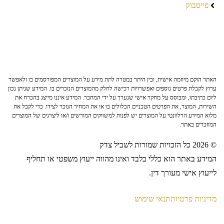
פייסבוק
האתר הוקם מיוזמה אישית, ובין היתר במטרה לתת מידע על המוצרים המפורסמים בו ולאפשר
ערוץ לקבלת פרטים נוספים ואפשרויות רכישה לחלק מהמוצרים הנזכרים בו. המידע שניתן נכון
ליום כתיבתו, ומבוסס על מחקר אישי שנערך על ידי המחבר. המידע איננו מייצג בהכרח את
השירות, המוצר, את הפרטים הטכניים הכלולים בו או את המחיר הנזכר לצידו. כדי לקבל את
מלוא המידע הרלוונטי על המוצרים יש לפנות למשווקים המורשים ו/או ליצרנים של המוצרים
המוזכרים באתר.
© 2026 כל הזכויות שמורות לשביל צדק
המידע באתר הוא כללי בלבד ואינו מהווה ייעוץ משפטי או תחליף
לייעוץ אישי מעורך דין.
מדיניות פרטיות
תנאי שימוש