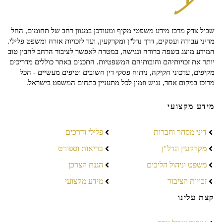
שביל צדק מרכז מידע משפטי מקיף ומעודכן במגוון רחב של תחומים, החל
מדיני עבודה ועסקים, דרך נדל"ן ומקרקעין, ועד לזכויות אזרח ומשפט פלילי.
המידע מוצג בשפה ברורה ונגישה, במטרה לאפשר לציבור הרחב להבין טוב
יותר את זכויותיהם וחובותיהם המשפטיות. התכנים באתר כוללים מדריכים
מקיפים, עדכוני חקיקה, ניתוח פסקי דין חשובים וטיפים מעשיים - הכל
מרוכז במקום אחד, נגיש וזמין לכל מתעניין בתחום המשפט בישראל.
מידע מקצועי
דיני מסחר וחברות
פלילי ודרכים
מקרקעין ונדל"ן
בריאות וספורט
משפט וניהול הליכים
הגנת הצרכן
זכויות הציבור
מידע מקצועי
קצת עלינו