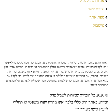
אודות שביל צדק
יצירת קשר
מפת אתר
פייסבוק
האתר הוקם מיוזמה אישית, ובין היתר במטרה לתת מידע על המוצרים המפורסמים בו ולאפשר
ערוץ לקבלת פרטים נוספים ואפשרויות רכישה לחלק מהמוצרים הנזכרים בו. המידע שניתן נכון
ליום כתיבתו, ומבוסס על מחקר אישי שנערך על ידי המחבר. המידע איננו מייצג בהכרח את
השירות, המוצר, את הפרטים הטכניים הכלולים בו או את המחיר הנזכר לצידו. כדי לקבל את
מלוא המידע הרלוונטי על המוצרים יש לפנות למשווקים המורשים ו/או ליצרנים של המוצרים
המוזכרים באתר.
© 2026 כל הזכויות שמורות לשביל צדק
המידע באתר הוא כללי בלבד ואינו מהווה ייעוץ משפטי או תחליף
לייעוץ אישי מעורך דין.