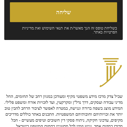
בשליחת טופס זה הנך מאשר/ת את
תנאי השימוש
ואת
מדיניות
הפרטיות
באתר.
שביל צדק מרכז מידע משפטי מקיף ומעודכן במגוון רחב של תחומים, החל
מדיני עבודה ועסקים, דרך נדל"ן ומקרקעין, ועד לזכויות אזרח ומשפט פלילי.
המידע מוצג בשפה ברורה ונגישה, במטרה לאפשר לציבור הרחב להבין טוב
יותר את זכויותיהם וחובותיהם המשפטיות. התכנים באתר כוללים מדריכים
מקיפים, עדכוני חקיקה, ניתוח פסקי דין חשובים וטיפים מעשיים - הכל
מרוכז במקום אחד, נגיש וזמין לכל מתעניין בתחום המשפט בישראל.