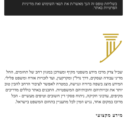
בשליחת טופס זה הנך מאשר/ת את
תנאי השימוש
ואת
מדיניות
הפרטיות
באתר.
שביל צדק מרכז מידע משפטי מקיף ומעודכן במגוון רחב של תחומים, החל
מדיני עבודה ועסקים, דרך נדל"ן ומקרקעין, ועד לזכויות אזרח ומשפט פלילי.
המידע מוצג בשפה ברורה ונגישה, במטרה לאפשר לציבור הרחב להבין טוב
יותר את זכויותיהם וחובותיהם המשפטיות. התכנים באתר כוללים מדריכים
מקיפים, עדכוני חקיקה, ניתוח פסקי דין חשובים וטיפים מעשיים - הכל
מרוכז במקום אחד, נגיש וזמין לכל מתעניין בתחום המשפט בישראל.
מידע מקצועי