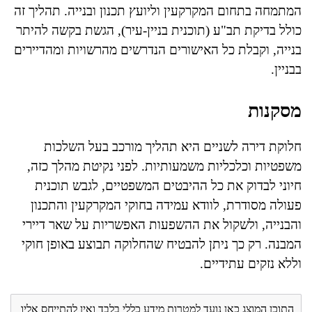
המתמחה בתחום המקרקעין וליועץ תכנון ובנייה. תהליך זה
כולל בדיקת תב"ע (תוכנית בניין-עיר), הגשת בקשה להיתר
בנייה, וקבלת כל האישורים הנדרשים מהרשויות ומהדיירים
בבניין.
מסקנות
חלוקת דירה לשניים היא תהליך מורכב בעל השלכות
משפטיות וכלכליות משמעותיות. לפני נקיטת מהלך כזה,
חיוני לבדוק את כל ההיבטים המשפטיים, לגבש תוכנית
פעולה מסודרת, לוודא עמידה בחוקי המקרקעין והתכנון
והבנייה, ולשקול את ההשפעות האפשריות על שאר דיירי
המבנה. רק כך ניתן להבטיח שהחלוקה תבוצע באופן חוקי
וללא נזקים עתידיים.
התוכן המוצג כאן נועד למטרות מידע כללי בלבד ואין להתייחס אליו