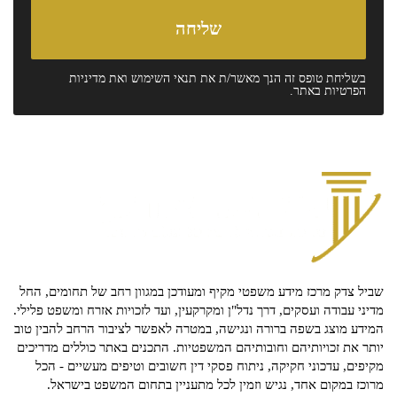
בשליחת טופס זה הנך מאשר/ת את
תנאי השימוש
ואת
מדיניות
הפרטיות
באתר.
שביל צדק מרכז מידע משפטי מקיף ומעודכן במגוון רחב של תחומים, החל
מדיני עבודה ועסקים, דרך נדל"ן ומקרקעין, ועד לזכויות אזרח ומשפט פלילי.
המידע מוצג בשפה ברורה ונגישה, במטרה לאפשר לציבור הרחב להבין טוב
יותר את זכויותיהם וחובותיהם המשפטיות. התכנים באתר כוללים מדריכים
מקיפים, עדכוני חקיקה, ניתוח פסקי דין חשובים וטיפים מעשיים - הכל
מרוכז במקום אחד, נגיש וזמין לכל מתעניין בתחום המשפט בישראל.