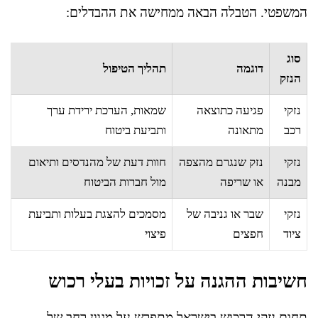
המשפטי. הטבלה הבאה ממחישה את ההבדלים:
סוג
דוגמה
תהליך הטיפול
הנזק
נזקי
פגיעה כתוצאה
שמאות, הערכת ירידת ערך
רכב
מתאונה
ותביעת ביטוח
נזקי
נזק שנגרם מהצפה
חוות דעת של מהנדסים ותיאום
מבנה
או שריפה
מול חברות הביטוח
נזקי
שבר או גניבה של
מסמכים להצגת בעלות ותביעת
ציוד
חפצים
פיצוי
חשיבות ההגנה על זכויות בעלי רכוש
תחום נזקי הרכוש בישראל מתפרש על מגוון רחב של