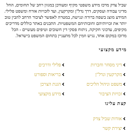
שביל צדק מרכז מידע משפטי מקיף ומעודכן במגוון רחב של תחומים, החל
מדיני עבודה ועסקים, דרך נדל"ן ומקרקעין, ועד לזכויות אזרח ומשפט פלילי.
המידע מוצג בשפה ברורה ונגישה, במטרה לאפשר לציבור הרחב להבין טוב
יותר את זכויותיהם וחובותיהם המשפטיות. התכנים באתר כוללים מדריכים
מקיפים, עדכוני חקיקה, ניתוח פסקי דין חשובים וטיפים מעשיים - הכל
מרוכז במקום אחד, נגיש וזמין לכל מתעניין בתחום המשפט בישראל.
מידע מקצועי
דיני מסחר וחברות
פלילי ודרכים
מקרקעין ונדל"ן
בריאות וספורט
משפט וניהול הליכים
הגנת הצרכן
זכויות הציבור
מידע מקצועי
קצת עלינו
אודות שביל צדק
יצירת קשר