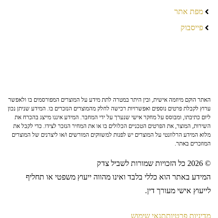
מפת אתר
פייסבוק
האתר הוקם מיוזמה אישית, ובין היתר במטרה לתת מידע על המוצרים המפורסמים בו ולאפשר
ערוץ לקבלת פרטים נוספים ואפשרויות רכישה לחלק מהמוצרים הנזכרים בו. המידע שניתן נכון
ליום כתיבתו, ומבוסס על מחקר אישי שנערך על ידי המחבר. המידע איננו מייצג בהכרח את
השירות, המוצר, את הפרטים הטכניים הכלולים בו או את המחיר הנזכר לצידו. כדי לקבל את
מלוא המידע הרלוונטי על המוצרים יש לפנות למשווקים המורשים ו/או ליצרנים של המוצרים
המוזכרים באתר.
© 2026 כל הזכויות שמורות לשביל צדק
המידע באתר הוא כללי בלבד ואינו מהווה ייעוץ משפטי או תחליף
לייעוץ אישי מעורך דין.
מדיניות פרטיות
תנאי שימוש