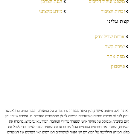
משפט וניהול הליכים
הגנת הצרכן
זכויות הציבור
מידע מקצועי
קצת עלינו
אודות שביל צדק
יצירת קשר
מפת אתר
פייסבוק
האתר הוקם מיוזמה אישית, ובין היתר במטרה לתת מידע על המוצרים המפורסמים בו ולאפשר
ערוץ לקבלת פרטים נוספים ואפשרויות רכישה לחלק מהמוצרים הנזכרים בו. המידע שניתן נכון
ליום כתיבתו, ומבוסס על מחקר אישי שנערך על ידי המחבר. המידע איננו מייצג בהכרח את
השירות, המוצר, את הפרטים הטכניים הכלולים בו או את המחיר הנזכר לצידו. כדי לקבל את
מלוא המידע הרלוונטי על המוצרים יש לפנות למשווקים המורשים ו/או ליצרנים של המוצרים