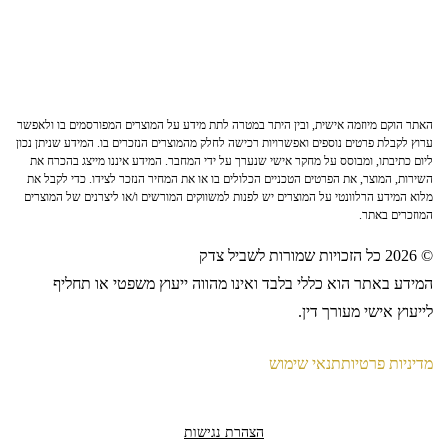
האתר הוקם מיוזמה אישית, ובין היתר במטרה לתת מידע על המוצרים המפורסמים בו ולאפשר
ערוץ לקבלת פרטים נוספים ואפשרויות רכישה לחלק מהמוצרים הנזכרים בו. המידע שניתן נכון
ליום כתיבתו, ומבוסס על מחקר אישי שנערך על ידי המחבר. המידע איננו מייצג בהכרח את
השירות, המוצר, את הפרטים הטכניים הכלולים בו או את המחיר הנזכר לצידו. כדי לקבל את
מלוא המידע הרלוונטי על המוצרים יש לפנות למשווקים המורשים ו/או ליצרנים של המוצרים
המוזכרים באתר.
© 2026 כל הזכויות שמורות לשביל צדק
המידע באתר הוא כללי בלבד ואינו מהווה ייעוץ משפטי או תחליף
לייעוץ אישי מעורך דין.
מדיניות פרטיות
תנאי שימוש
הצהרת נגישות