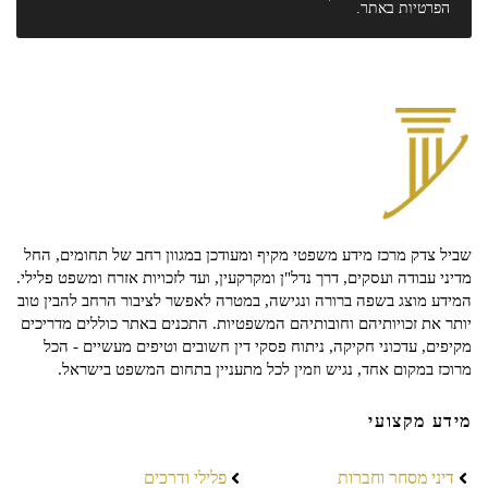
הפרטיות
באתר.
שביל צדק מרכז מידע משפטי מקיף ומעודכן במגוון רחב של תחומים, החל
מדיני עבודה ועסקים, דרך נדל"ן ומקרקעין, ועד לזכויות אזרח ומשפט פלילי.
המידע מוצג בשפה ברורה ונגישה, במטרה לאפשר לציבור הרחב להבין טוב
יותר את זכויותיהם וחובותיהם המשפטיות. התכנים באתר כוללים מדריכים
מקיפים, עדכוני חקיקה, ניתוח פסקי דין חשובים וטיפים מעשיים - הכל
מרוכז במקום אחד, נגיש וזמין לכל מתעניין בתחום המשפט בישראל.
מידע מקצועי
דיני מסחר וחברות
פלילי ודרכים