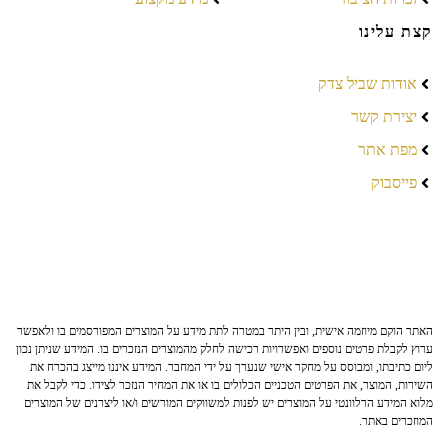
קצת עלינו
אודות שביל צדק
יצירת קשר
מפת אתר
פייסבוק
האתר הוקם מיוזמה אישית, ובין היתר במטרה לתת מידע על המוצרים המפורסמים בו ולאפשר
ערוץ לקבלת פרטים נוספים ואפשרויות רכישה לחלק מהמוצרים הנזכרים בו. המידע שניתן נכון
ליום כתיבתו, ומבוסס על מחקר אישי שנערך על ידי המחבר. המידע איננו מייצג בהכרח את
השירות, המוצר, את הפרטים הטכניים הכלולים בו או את המחיר הנזכר לצידו. כדי לקבל את
מלוא המידע הרלוונטי על המוצרים יש לפנות למשווקים המורשים ו/או ליצרנים של המוצרים
המוזכרים באתר.