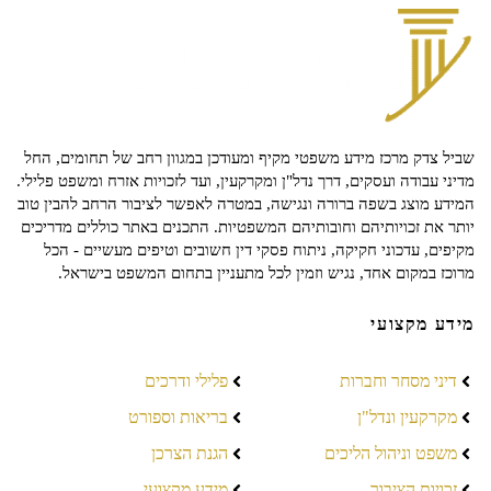
שביל צדק מרכז מידע משפטי מקיף ומעודכן במגוון רחב של תחומים, החל
מדיני עבודה ועסקים, דרך נדל"ן ומקרקעין, ועד לזכויות אזרח ומשפט פלילי.
המידע מוצג בשפה ברורה ונגישה, במטרה לאפשר לציבור הרחב להבין טוב
יותר את זכויותיהם וחובותיהם המשפטיות. התכנים באתר כוללים מדריכים
מקיפים, עדכוני חקיקה, ניתוח פסקי דין חשובים וטיפים מעשיים - הכל
מרוכז במקום אחד, נגיש וזמין לכל מתעניין בתחום המשפט בישראל.
מידע מקצועי
דיני מסחר וחברות
פלילי ודרכים
מקרקעין ונדל"ן
בריאות וספורט
משפט וניהול הליכים
הגנת הצרכן
זכויות הציבור
מידע מקצועי