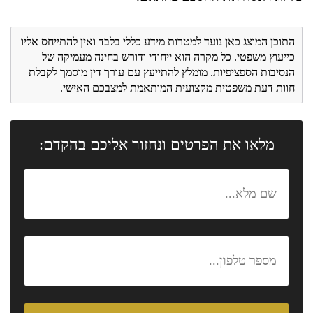
התוכן המוצג כאן נועד למטרות מידע כללי בלבד ואין להתייחס אליו
כייעוץ משפטי. כל מקרה הוא ייחודי ודורש בחינה מעמיקה של
הנסיבות הספציפיות. מומלץ להתייעץ עם עורך דין מוסמך לקבלת
חוות דעת משפטית מקצועית המותאמת למצבכם האישי.
מלאו את הפרטים ונחזור אליכם בהקדם: