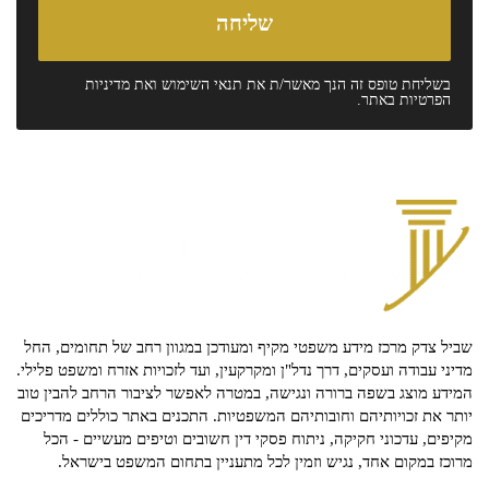
בשליחת טופס זה הנך מאשר/ת את
תנאי השימוש
ואת
מדיניות
הפרטיות
באתר.
שביל צדק מרכז מידע משפטי מקיף ומעודכן במגוון רחב של תחומים, החל
מדיני עבודה ועסקים, דרך נדל"ן ומקרקעין, ועד לזכויות אזרח ומשפט פלילי.
המידע מוצג בשפה ברורה ונגישה, במטרה לאפשר לציבור הרחב להבין טוב
יותר את זכויותיהם וחובותיהם המשפטיות. התכנים באתר כוללים מדריכים
מקיפים, עדכוני חקיקה, ניתוח פסקי דין חשובים וטיפים מעשיים - הכל
מרוכז במקום אחד, נגיש וזמין לכל מתעניין בתחום המשפט בישראל.