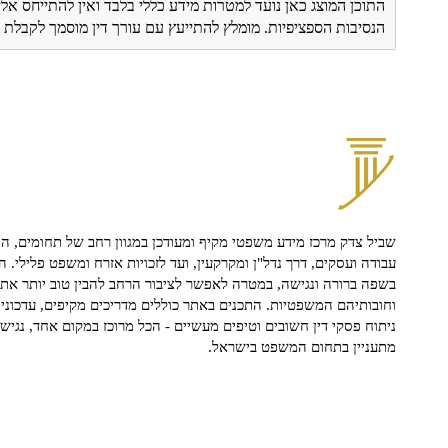
התוכן המוצג כאן נועד למטרות מידע כללי בלבד ואין להתייחס אלי
הנסיבות הספציפיות. מומלץ להתייעץ עם עורך דין מוסמך לקבל
שביל צדק מרכז מידע משפטי מקיף ומעודכן במגוון רחב של תחומים, הח
עבודה ועסקים, דרך נדל"ן ומקרקעין, ועד לזכויות אזרח ומשפט פלילי. ה
בשפה ברורה ונגישה, במטרה לאפשר לציבור הרחב להבין טוב יותר את ז
וחובותיהם המשפטיות. התכנים באתר כוללים מדריכים מקיפים, עדכוני 
ניתוח פסקי דין חשובים וטיפים מעשיים - הכל מרוכז במקום אחד, נגיש ו
מתעניין בתחום המשפט בישראל.