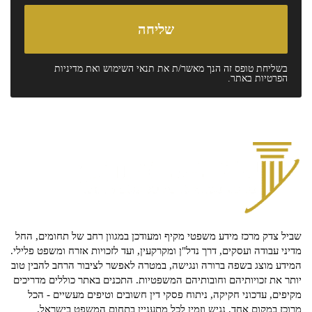
בשליחת טופס זה הנך מאשר/ת את
תנאי השימוש
ואת
מדיניות
הפרטיות
באתר.
שביל צדק מרכז מידע משפטי מקיף ומעודכן במגוון רחב של תחומים, החל
מדיני עבודה ועסקים, דרך נדל"ן ומקרקעין, ועד לזכויות אזרח ומשפט פלילי.
המידע מוצג בשפה ברורה ונגישה, במטרה לאפשר לציבור הרחב להבין טוב
יותר את זכויותיהם וחובותיהם המשפטיות. התכנים באתר כוללים מדריכים
מקיפים, עדכוני חקיקה, ניתוח פסקי דין חשובים וטיפים מעשיים - הכל
מרוכז במקום אחד, נגיש וזמין לכל מתעניין בתחום המשפט בישראל.