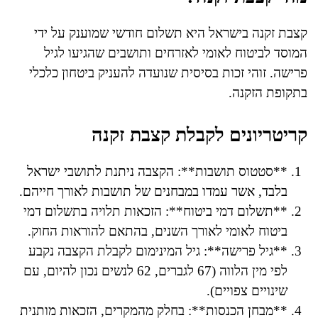
קצבת זקנה בישראל היא תשלום חודשי שמוענק על ידי
המוסד לביטוח לאומי לאזרחים ותושבים שהגיעו לגיל
פרישה. זוהי זכות בסיסית שנועדה להעניק ביטחון כלכלי
בתקופת הזקנה.
קריטריונים לקבלת קצבת זקנה
**סטטוס תושבות**: הקצבה ניתנת לתושבי ישראל
בלבד, אשר עמדו במבחנים של תושבות לאורך חייהם.
**תשלום דמי ביטוח**: הזכאות תלויה בתשלום דמי
ביטוח לאומי לאורך השנים, בהתאם להוראות החוק.
**גיל פרישה**: גיל המינימום לקבלת הקצבה נקבע
לפי מין הלווה (67 לגברים, 62 לנשים נכון להיום, עם
שינויים צפויים).
**מבחן הכנסות**: בחלק מהמקרים, הזכאות מותנית