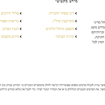
מידע מקצועי
דיני מסחר וחברות
פלילי ודרכים
מקרקעין ונדל"ן
בריאות וספור
ל מדיני
מידע מוצג
משפט וניהול הליכים
הגנת הצרכן
כויותיהם
זכויות הציבור
מידע מקצועי
חקיקה,
זמין לכל
ר ערוץ לקבלת פרטים נוספים ואפשרויות רכישה לחלק מהמוצרים הנזכרים בו. המידע שניתן נכון לי
צר, את הפרטים הטכניים הכלולים בו או את המחיר הנזכר לצידו. כדי לקבל את מלוא המידע הרלוונ