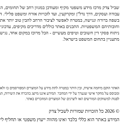
שביל צדק מרכז מידע משפטי מקיף ומעודכן במגוון רחב של תחומים, הח
עבודה ועסקים, דרך נדל"ן ומקרקעין, ועד לזכויות אזרח ומשפט פלילי. ה
בשפה ברורה ונגישה, במטרה לאפשר לציבור הרחב להבין טוב יותר את ז
וחובותיהם המשפטיות. התכנים באתר כוללים מדריכים מקיפים, עדכוני 
ניתוח פסקי דין חשובים וטיפים מעשיים - הכל מרוכז במקום אחד, נגיש ו
מתעניין בתחום המשפט בישראל.
האתר הוקם מיוזמה אישית, ובין היתר במטרה לתת מידע על המוצרים המפורסמים בו ולאפש
ומבוסס על מחקר אישי שנערך על ידי המחבר. המידע איננו מייצג בהכרח את השירות, המו
לפנות למשווקים המורשים ו/או ליצרנים של המוצרים המוזכרים באתר.
© 2026 כל הזכויות שמורות לשביל צדק
המידע באתר הוא כללי בלבד ואינו מהווה ייעוץ משפטי או תחליף לייע