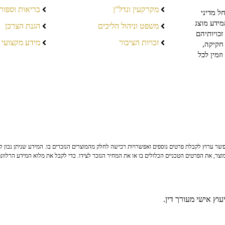
מקרקעין ונדל"ן
בריאות וספור
ל מדיני
מידע מוצג
משפט וניהול הליכים
הגנת הצרכן
כויותיהם
זכויות הציבור
מידע מקצועי
חקיקה,
זמין לכל
ר ערוץ לקבלת פרטים נוספים ואפשרויות רכישה לחלק מהמוצרים הנזכרים בו. המידע שניתן נכון לי
צר, את הפרטים הטכניים הכלולים בו או את המחיר הנזכר לצידו. כדי לקבל את מלוא המידע הרלוונ
וץ אישי מעורך דין.