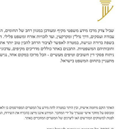
שביל צדק מרכז מידע משפטי מקיף ומעודכן במגוון רחב של תחומים, הח
עבודה ועסקים, דרך נדל"ן ומקרקעין, ועד לזכויות אזרח ומשפט פלילי. ה
בשפה ברורה ונגישה, במטרה לאפשר לציבור הרחב להבין טוב יותר את ז
וחובותיהם המשפטיות. התכנים באתר כוללים מדריכים מקיפים, עדכוני 
ניתוח פסקי דין חשובים וטיפים מעשיים - הכל מרוכז במקום אחד, נגיש ו
מתעניין בתחום המשפט בישראל.
האתר הוקם מיוזמה אישית, ובין היתר במטרה לתת מידע על המוצרים המפורסמים בו ולאפש
ומבוסס על מחקר אישי שנערך על ידי המחבר. המידע איננו מייצג בהכרח את השירות, המו
לפנות למשווקים המורשים ו/או ליצרנים של המוצרים המוזכרים באתר.