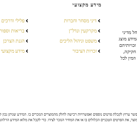
מידע מקצועי
דיני מסחר וחברות
פלילי ודרכים
מקרקעין ונדל"ן
בריאות וספור
ל מדיני
מידע מוצג
משפט וניהול הליכים
הגנת הצרכן
כויותיהם
זכויות הציבור
מידע מקצועי
חקיקה,
זמין לכל
ר ערוץ לקבלת פרטים נוספים ואפשרויות רכישה לחלק מהמוצרים הנזכרים בו. המידע שניתן נכון לי
צר, את הפרטים הטכניים הכלולים בו או את המחיר הנזכר לצידו. כדי לקבל את מלוא המידע הרלוונ