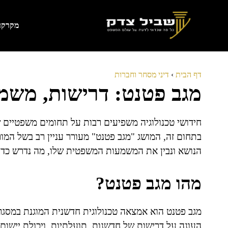
דלג
תוכן
מקרקעי
דף הבית
›
דיני מסחר וחברות
מגב פטנט: דרישות, משמ
חידושי טכנולוגיה משפיעים רבות על תחומים משפטיים שונ
בתחום זה, המושג "מגב פטנט" מעורר עניין רב בשל המ
הנושא ונבין את המשמעות המשפטית שלו, מה נדרש כדי 
מהו מגב פטנט?
מגב פטנט הוא אמצאה טכנולוגית חדשנית המוגנת במסגרת
העונה על דרישות של חדשנות, תועלתיות, ויכולת יישום.