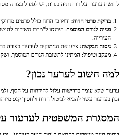
להגשת ערעור על דוח חניה בפ"ת, יש לפעול בצורה מסוד
בדיקת פרטי הדוח:
ודאו כי הדוח כולל פרטים מדויקי
פנייה לגורם המוסמך:
היכנסו ל"מרכז השירות לתושב
העירייה.
ניסוח הבקשה:
ציינו את הנימוקים לערעור בצורה ברו
מעקב וטיפול:
המתינו לתשובת הגורם המוסמך, ושקלו
למה חשוב לערער נכון?
ערעור שלא עומד בדרישות עלול להידחות על הסף, ולמנו
נכון בערעור עשוי להביא לביטול הדוח ולחסוך קנס מיותר
המסגרת המשפטית לערעור על 
דוחות חניה מונפקים בהתאם ל"חוק העזר העירוני", וכן 