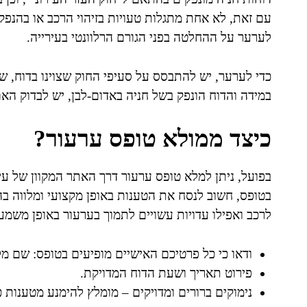
עם זאת, לא אחת מתגלות טעויות בזיהוי הרכב או בהנפק
לערער על ההחלטה בפני הגורם הרלוונטי בעירייה.
כדי לערער, יש להתבסס על סעיפי החוק שצוינו בדוח, 
במידה והדוח הונפק בשל חניה באדום-לבן, יש לבדוק האם
כיצד ממולא טופס ערעור?
בפועל, ניתן למלא טופס ערעור דרך האתר המקוון של עיר
בטופס, חשוב לנסח את הטענות באופן מקצועי ומלווה בה
לרכב ואפילו עדויות עשויים לתמוך בערעור באופן משמעו
ודאו כי כל פרטיכם האישיים מופיעים בטופס: שם מ
פירוט תאריך ושעת הדוח המדויקת.
נימוקים ברורים ומדויקים – מומלץ להימנע מטענות כ