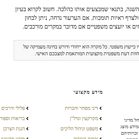
השגה, בתנאי שמבצעים אותו כהלכה. חשוב לקרוא בעיון
צרף ראיות תומכות. אם הערעור נדחה, ניתן לבחון
ם או יועצים משפטיים אם מדובר במקרים מורכבים.
ו כייעוץ משפטי. כל מקרה הוא ייחודי ודורש בחינה מעמיקה של
ת חוות דעת משפטית מקצועית המותאמת למצבכם האישי.
מידע מקצועי
דיני מסחר וחברות
פלילי ודרכים
מקרקעין ונדל"ן
בריאות וספור
ל מדיני
מידע מוצג
משפט וניהול הליכים
הגנת הצרכן
כויותיהם
זכויות הציבור
מידע מקצועי