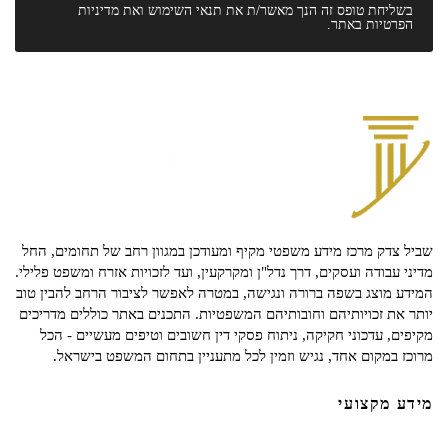
בשליחת טופס זה הנך מאשר/ת את
תנאי השימוש
ואת
מדיניות
הפרטיות
באתר.
שביל צדק מרכז מידע משפטי מקיף ומעודכן במגוון רחב של תחומים, החל
מדיני עבודה ועסקים, דרך נדל"ן ומקרקעין, ועד לזכויות אזרח ומשפט פלילי.
המידע מוצג בשפה ברורה ונגישה, במטרה לאפשר לציבור הרחב להבין טוב
יותר את זכויותיהם וחובותיהם המשפטיות. התכנים באתר כוללים מדריכים
מקיפים, עדכוני חקיקה, ניתוח פסקי דין חשובים וטיפים מעשיים - הכל
מרוכז במקום אחד, נגיש וזמין לכל מתעניין בתחום המשפט בישראל.
מידע מקצועי