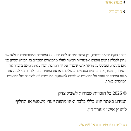
מפת אתר
פייסבוק
האתר הוקם מיוזמה אישית, ובין היתר במטרה לתת מידע על המוצרים המפורסמים בו ולאפשר
ערוץ לקבלת פרטים נוספים ואפשרויות רכישה לחלק מהמוצרים הנזכרים בו. המידע שניתן נכון
ליום כתיבתו, ומבוסס על מחקר אישי שנערך על ידי המחבר. המידע איננו מייצג בהכרח את
השירות, המוצר, את הפרטים הטכניים הכלולים בו או את המחיר הנזכר לצידו. כדי לקבל את
מלוא המידע הרלוונטי על המוצרים יש לפנות למשווקים המורשים ו/או ליצרנים של המוצרים
המוזכרים באתר.
© 2026 כל הזכויות שמורות לשביל צדק
המידע באתר הוא כללי בלבד ואינו מהווה ייעוץ משפטי או תחליף
לייעוץ אישי מעורך דין.
מדיניות פרטיות
תנאי שימוש