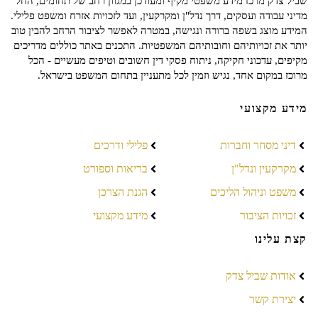
שביל צדק מרכז מידע משפטי מקיף ומעודכן במגוון רחב של תחומים, החל
מדיני עבודה ועסקים, דרך נדל"ן ומקרקעין, ועד לזכויות אזרח ומשפט פלילי.
המידע מוצג בשפה ברורה ונגישה, במטרה לאפשר לציבור הרחב להבין טוב
יותר את זכויותיהם וחובותיהם המשפטיות. התכנים באתר כוללים מדריכים
מקיפים, עדכוני חקיקה, ניתוח פסקי דין חשובים וטיפים מעשיים - הכל
מרוכז במקום אחד, נגיש וזמין לכל מתעניין בתחום המשפט בישראל.
מידע מקצועי
דיני מסחר וחברות
פלילי ודרכים
מקרקעין ונדל"ן
בריאות וספורט
משפט וניהול הליכים
הגנת הצרכן
זכויות הציבור
מידע מקצועי
קצת עלינו
אודות שביל צדק
יצירת קשר