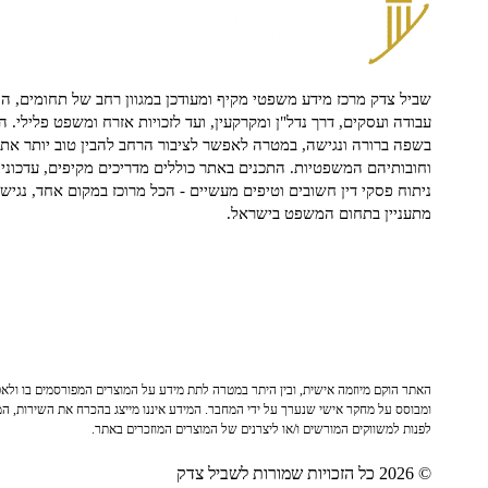
שביל צדק מרכז מידע משפטי מקיף ומעודכן במגוון רחב של תחומים, הח
עבודה ועסקים, דרך נדל"ן ומקרקעין, ועד לזכויות אזרח ומשפט פלילי. ה
בשפה ברורה ונגישה, במטרה לאפשר לציבור הרחב להבין טוב יותר את ז
וחובותיהם המשפטיות. התכנים באתר כוללים מדריכים מקיפים, עדכוני 
ניתוח פסקי דין חשובים וטיפים מעשיים - הכל מרוכז במקום אחד, נגיש ו
מתעניין בתחום המשפט בישראל.
האתר הוקם מיוזמה אישית, ובין היתר במטרה לתת מידע על המוצרים המפורסמים בו ולאפש
ומבוסס על מחקר אישי שנערך על ידי המחבר. המידע איננו מייצג בהכרח את השירות, המו
לפנות למשווקים המורשים ו/או ליצרנים של המוצרים המוזכרים באתר.
© 2026 כל הזכויות שמורות לשביל צדק