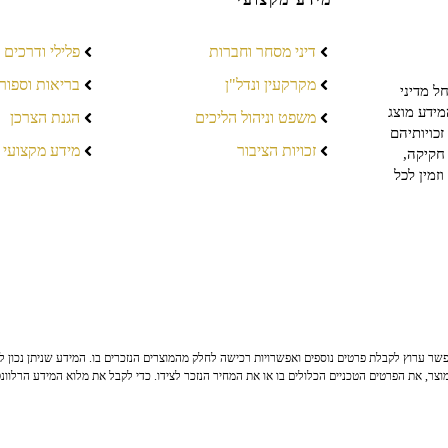
דיני מסחר וחברות
פלילי ודרכים
מקרקעין ונדל"ן
בריאות וספור
ל מדיני
מידע מוצג
משפט וניהול הליכים
הגנת הצרכן
כויותיהם
זכויות הציבור
מידע מקצועי
חקיקה,
זמין לכל
ר ערוץ לקבלת פרטים נוספים ואפשרויות רכישה לחלק מהמוצרים הנזכרים בו. המידע שניתן נכון לי
צר, את הפרטים הטכניים הכלולים בו או את המחיר הנזכר לצידו. כדי לקבל את מלוא המידע הרלוונ