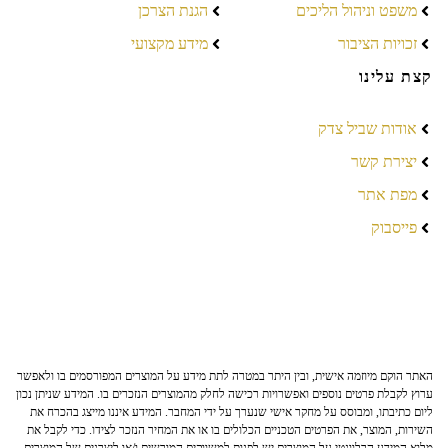
משפט וניהול הליכים
הגנת הצרכן
זכויות הציבור
מידע מקצועי
קצת עלינו
אודות שביל צדק
יצירת קשר
מפת אתר
פייסבוק
האתר הוקם מיוזמה אישית, ובין היתר במטרה לתת מידע על המוצרים המפורסמים בו ולאפשר
ערוץ לקבלת פרטים נוספים ואפשרויות רכישה לחלק מהמוצרים הנזכרים בו. המידע שניתן נכון
ליום כתיבתו, ומבוסס על מחקר אישי שנערך על ידי המחבר. המידע איננו מייצג בהכרח את
השירות, המוצר, את הפרטים הטכניים הכלולים בו או את המחיר הנזכר לצידו. כדי לקבל את