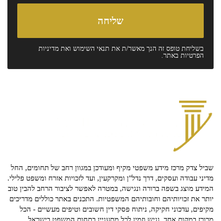
בשליחת טופס זה הנך מאשר/ת את
תנאי השימוש
ואת
מדיניות
הפרטיות
באתר.
שביל צדק מרכז מידע משפטי מקיף ומעודכן במגוון רחב של תחומים, החל
מדיני עבודה ועסקים, דרך נדל"ן ומקרקעין, ועד לזכויות אזרח ומשפט פלילי.
המידע מוצג בשפה ברורה ונגישה, במטרה לאפשר לציבור הרחב להבין טוב
יותר את זכויותיהם וחובותיהם המשפטיות. התכנים באתר כוללים מדריכים
מקיפים, עדכוני חקיקה, ניתוח פסקי דין חשובים וטיפים מעשיים - הכל
מרוכז במקום אחד, נגיש וזמין לכל מתעניין בתחום המשפט בישראל.