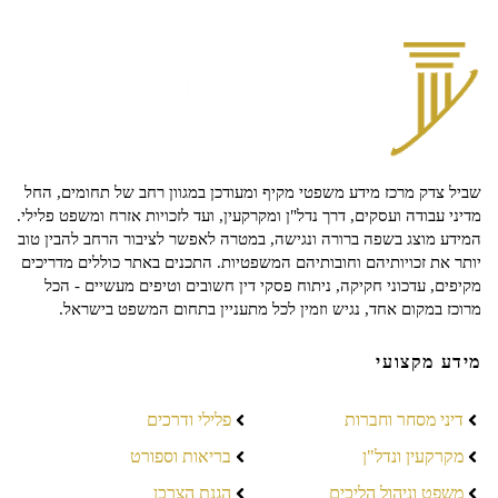
שביל צדק מרכז מידע משפטי מקיף ומעודכן במגוון רחב של תחומים, החל
מדיני עבודה ועסקים, דרך נדל"ן ומקרקעין, ועד לזכויות אזרח ומשפט פלילי.
המידע מוצג בשפה ברורה ונגישה, במטרה לאפשר לציבור הרחב להבין טוב
יותר את זכויותיהם וחובותיהם המשפטיות. התכנים באתר כוללים מדריכים
מקיפים, עדכוני חקיקה, ניתוח פסקי דין חשובים וטיפים מעשיים - הכל
מרוכז במקום אחד, נגיש וזמין לכל מתעניין בתחום המשפט בישראל.
מידע מקצועי
דיני מסחר וחברות
פלילי ודרכים
מקרקעין ונדל"ן
בריאות וספורט
משפט וניהול הליכים
הגנת הצרכן