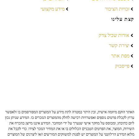
זכויות הציבור
מידע מקצועי
קצת עלינו
אודות שביל צדק
יצירת קשר
מפת אתר
פייסבוק
האתר הוקם מיוזמה אישית, ובין היתר במטרה לתת מידע על המוצרים המפורסמים בו ולאפשר
ערוץ לקבלת פרטים נוספים ואפשרויות רכישה לחלק מהמוצרים הנזכרים בו. המידע שניתן נכון
ליום כתיבתו, ומבוסס על מחקר אישי שנערך על ידי המחבר. המידע איננו מייצג בהכרח את
השירות, המוצר, את הפרטים הטכניים הכלולים בו או את המחיר הנזכר לצידו. כדי לקבל את
מלוא המידע הרלוונטי על המוצרים יש לפנות למשווקים המורשים ו/או ליצרנים של המוצרים