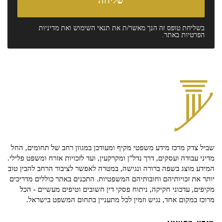
בשליחת טופס זה הנך מאשר/ת את
תנאי השימוש
ואת
מדיניות
הפרטיות
באתר.
שביל צדק מרכז מידע משפטי מקיף ומעודכן במגוון רחב של תחומים, החל
מדיני עבודה ועסקים, דרך נדל"ן ומקרקעין, ועד לזכויות אזרח ומשפט פלילי.
המידע מוצג בשפה ברורה ונגישה, במטרה לאפשר לציבור הרחב להבין טוב
יותר את זכויותיהם וחובותיהם המשפטיות. התכנים באתר כוללים מדריכים
מקיפים, עדכוני חקיקה, ניתוח פסקי דין חשובים וטיפים מעשיים - הכל
מרוכז במקום אחד, נגיש וזמין לכל מתעניין בתחום המשפט בישראל.