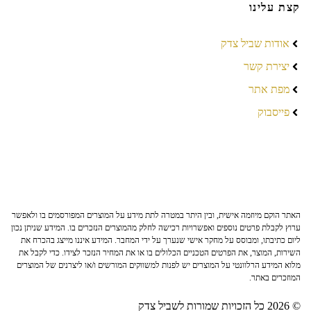
קצת עלינו
אודות שביל צדק
יצירת קשר
מפת אתר
פייסבוק
האתר הוקם מיוזמה אישית, ובין היתר במטרה לתת מידע על המוצרים המפורסמים בו ולאפשר
ערוץ לקבלת פרטים נוספים ואפשרויות רכישה לחלק מהמוצרים הנזכרים בו. המידע שניתן נכון
ליום כתיבתו, ומבוסס על מחקר אישי שנערך על ידי המחבר. המידע איננו מייצג בהכרח את
השירות, המוצר, את הפרטים הטכניים הכלולים בו או את המחיר הנזכר לצידו. כדי לקבל את
מלוא המידע הרלוונטי על המוצרים יש לפנות למשווקים המורשים ו/או ליצרנים של המוצרים
המוזכרים באתר.
© 2026 כל הזכויות שמורות לשביל צדק