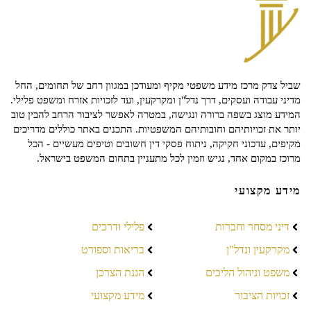
שביל צדק מרכז מידע משפטי מקיף ומעודכן במגוון רחב של תחומים, החל
מדיני עבודה ועסקים, דרך נדל"ן ומקרקעין, ועד לזכויות אזרח ומשפט פלילי.
המידע מוצג בשפה ברורה ונגישה, במטרה לאפשר לציבור הרחב להבין טוב
יותר את זכויותיהם וחובותיהם המשפטיות. התכנים באתר כוללים מדריכים
מקיפים, עדכוני חקיקה, ניתוח פסקי דין חשובים וטיפים מעשיים - הכל
מרוכז במקום אחד, נגיש וזמין לכל מתעניין בתחום המשפט בישראל.
מידע מקצועי
דיני מסחר וחברות
פלילי ודרכים
מקרקעין ונדל"ן
בריאות וספורט
משפט וניהול הליכים
הגנת הצרכן
זכויות הציבור
מידע מקצועי