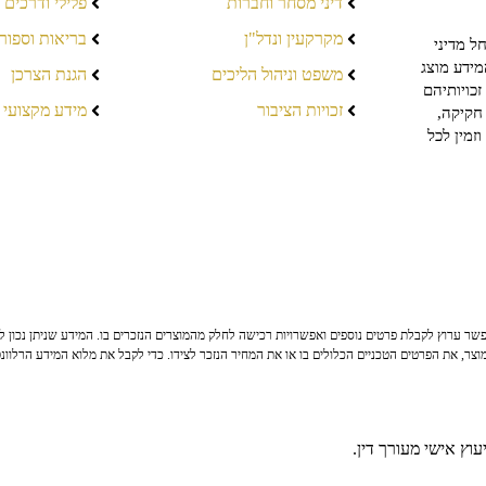
דיני מסחר וחברות
פלילי ודרכים
מקרקעין ונדל"ן
בריאות וספור
ל מדיני
מידע מוצג
משפט וניהול הליכים
הגנת הצרכן
כויותיהם
זכויות הציבור
מידע מקצועי
חקיקה,
זמין לכל
ר ערוץ לקבלת פרטים נוספים ואפשרויות רכישה לחלק מהמוצרים הנזכרים בו. המידע שניתן נכון לי
צר, את הפרטים הטכניים הכלולים בו או את המחיר הנזכר לצידו. כדי לקבל את מלוא המידע הרלוונ
וץ אישי מעורך דין.