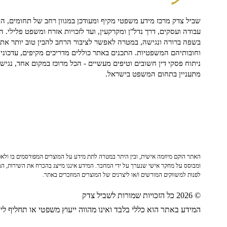
שביל צדק מרכז מידע משפטי מקיף ומעודכן במגוון רחב של תחומים, הח
עבודה ועסקים, דרך נדל"ן ומקרקעין, ועד לזכויות אזרח ומשפט פלילי. ה
בשפה ברורה ונגישה, במטרה לאפשר לציבור הרחב להבין טוב יותר את ז
וחובותיהם המשפטיות. התכנים באתר כוללים מדריכים מקיפים, עדכוני 
ניתוח פסקי דין חשובים וטיפים מעשיים - הכל מרוכז במקום אחד, נגיש ו
מתעניין בתחום המשפט בישראל.
האתר הוקם מיוזמה אישית, ובין היתר במטרה לתת מידע על המוצרים המפורסמים בו ולאפש
ומבוסס על מחקר אישי שנערך על ידי המחבר. המידע איננו מייצג בהכרח את השירות, המו
לפנות למשווקים המורשים ו/או ליצרנים של המוצרים המוזכרים באתר.
© 2026 כל הזכויות שמורות לשביל צדק
המידע באתר הוא כללי בלבד ואינו מהווה ייעוץ משפטי או תחליף לייע