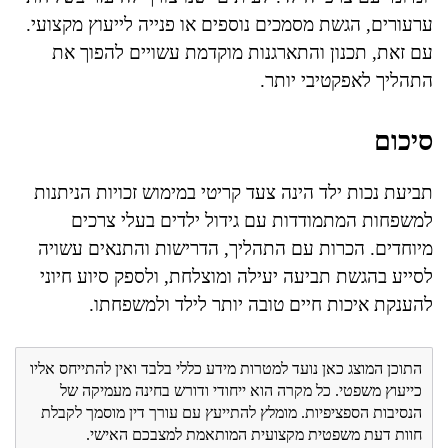
ערעורים, הגשת מסמכים נוספים או פנייה לייעוץ מקצועי.
עם זאת, תכנון והתארגנות מוקדמת עשויים להפוך את
התהליך לאפקטיבי יותר.
סיכום
תביעת נכות ילד הינה צעד קריטי במימוש זכויות הניתנות
למשפחות המתמודדות עם גידול ילדים בעלי צרכים
מיוחדים. הכרות עם התהליך, הדרישות והתנאים עשויה
לסייע בהגשת תביעה יעילה ומוצלחת, ולספק סיוע חיוני
להענקת איכות חיים טובה יותר לילד ולמשפחתו.
התוכן המוצג כאן נועד למטרות מידע כללי בלבד ואין להתייחס אליו
כייעוץ משפטי. כל מקרה הוא ייחודי ודורש בחינה מעמיקה של
הנסיבות הספציפיות. מומלץ להתייעץ עם עורך דין מוסמך לקבלת
חוות דעת משפטית מקצועית המותאמת למצבכם האישי.