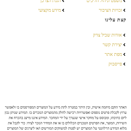
משפט וניהול הליכים
הגנת הצרכן
זכויות הציבור
מידע מקצועי
קצת עלינו
אודות שביל צדק
יצירת קשר
מפת אתר
פייסבוק
האתר הוקם מיוזמה אישית, ובין היתר במטרה לתת מידע על המוצרים המפורסמים בו ולאפשר
ערוץ לקבלת פרטים נוספים ואפשרויות רכישה לחלק מהמוצרים הנזכרים בו. המידע שניתן נכון
ליום כתיבתו, ומבוסס על מחקר אישי שנערך על ידי המחבר. המידע איננו מייצג בהכרח את
השירות, המוצר, את הפרטים הטכניים הכלולים בו או את המחיר הנזכר לצידו. כדי לקבל את
מלוא המידע הרלוונטי על המוצרים יש לפנות למשווקים המורשים ו/או ליצרנים של המוצרים