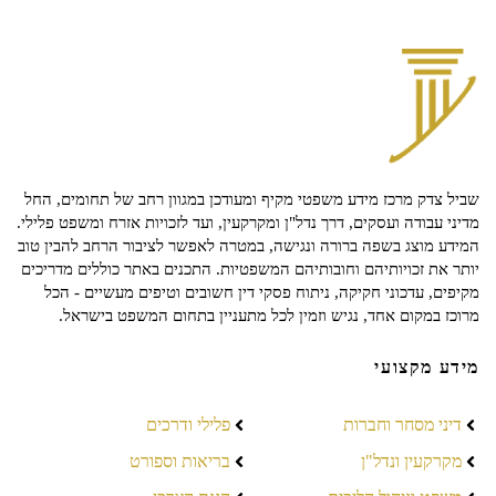
שביל צדק מרכז מידע משפטי מקיף ומעודכן במגוון רחב של תחומים, החל
מדיני עבודה ועסקים, דרך נדל"ן ומקרקעין, ועד לזכויות אזרח ומשפט פלילי.
המידע מוצג בשפה ברורה ונגישה, במטרה לאפשר לציבור הרחב להבין טוב
יותר את זכויותיהם וחובותיהם המשפטיות. התכנים באתר כוללים מדריכים
מקיפים, עדכוני חקיקה, ניתוח פסקי דין חשובים וטיפים מעשיים - הכל
מרוכז במקום אחד, נגיש וזמין לכל מתעניין בתחום המשפט בישראל.
מידע מקצועי
דיני מסחר וחברות
פלילי ודרכים
מקרקעין ונדל"ן
בריאות וספורט