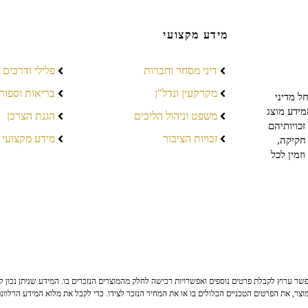
מידע מקצועי
דיני מסחר וחברות
פלילי ודרכים
מקרקעין ונדל"ן
בריאות וספור
ל מדיני
מידע מוצג
משפט וניהול הליכים
הגנת הצרכן
כויותיהם
זכויות הציבור
מידע מקצועי
חקיקה,
זמין לכל
ר ערוץ לקבלת פרטים נוספים ואפשרויות רכישה לחלק מהמוצרים הנזכרים בו. המידע שניתן נכון לי
צר, את הפרטים הטכניים הכלולים בו או את המחיר הנזכר לצידו. כדי לקבל את מלוא המידע הרלוונ