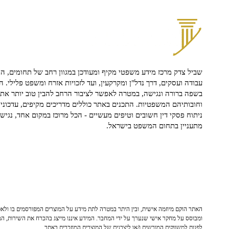
שביל צדק מרכז מידע משפטי מקיף ומעודכן במגוון רחב של תחומים, הח
עבודה ועסקים, דרך נדל"ן ומקרקעין, ועד לזכויות אזרח ומשפט פלילי. ה
בשפה ברורה ונגישה, במטרה לאפשר לציבור הרחב להבין טוב יותר את ז
וחובותיהם המשפטיות. התכנים באתר כוללים מדריכים מקיפים, עדכוני 
ניתוח פסקי דין חשובים וטיפים מעשיים - הכל מרוכז במקום אחד, נגיש ו
מתעניין בתחום המשפט בישראל.
האתר הוקם מיוזמה אישית, ובין היתר במטרה לתת מידע על המוצרים המפורסמים בו ולאפש
ומבוסס על מחקר אישי שנערך על ידי המחבר. המידע איננו מייצג בהכרח את השירות, המו
לפנות למשווקים המורשים ו/או ליצרנים של המוצרים המוזכרים באתר.