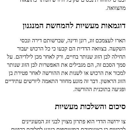
מהצוואה.
דוגמאות מעשיות להמחשת המנגנון
תארו לעצמכם זוג, רונן ודינה, שברשותם דירה ונכסי
השקעה. בצוואה הדדית הם קבעו כי כל הרכוש יעבור
תחילה לבן הזוג שנותר בחיים, ורק לאחר מכן לילדיהם. על
סמך הסכם זה, הם מגבילים את האפשרות לבן הזוג שנותר
למכור את הרכוש או לשנות את ההורשה לאחר פטירת בן
הזוג הראשון. דבר זה מונע מחוזר התאמה ליורשים עתידיים
ופגיעה בתוכנית ההורשה.
סיכום והשלכות מעשיות
צו ירושה הדדי הוא פתרון מצוין לבני זוג המעוניינים
להבטיח כי רצונותיהם המשותפים בנוגע לחלוקת רכושם