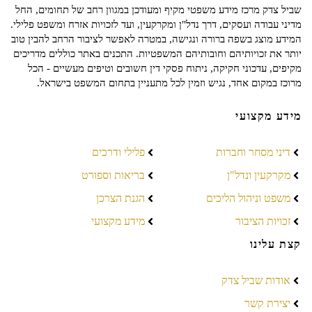
שביל צדק מרכז מידע משפטי מקיף ומעודכן במגוון רחב של תחומים, החל
מדיני עבודה ועסקים, דרך נדל"ן ומקרקעין, ועד לזכויות אזרח ומשפט פלילי.
המידע מוצג בשפה ברורה ונגישה, במטרה לאפשר לציבור הרחב להבין טוב
יותר את זכויותיהם וחובותיהם המשפטיות. התכנים באתר כוללים מדריכים
מקיפים, עדכוני חקיקה, ניתוח פסקי דין חשובים וטיפים מעשיים - הכל
מרוכז במקום אחד, נגיש וזמין לכל מתעניין בתחום המשפט בישראל.
מידע מקצועי
דיני מסחר וחברות
פלילי ודרכים
מקרקעין ונדל"ן
בריאות וספורט
משפט וניהול הליכים
הגנת הצרכן
זכויות הציבור
מידע מקצועי
קצת עלינו
אודות שביל צדק
יצירת קשר