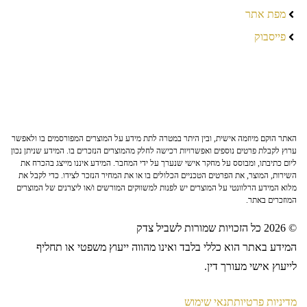
מפת אתר
פייסבוק
האתר הוקם מיוזמה אישית, ובין היתר במטרה לתת מידע על המוצרים המפורסמים בו ולאפשר
ערוץ לקבלת פרטים נוספים ואפשרויות רכישה לחלק מהמוצרים הנזכרים בו. המידע שניתן נכון
ליום כתיבתו, ומבוסס על מחקר אישי שנערך על ידי המחבר. המידע איננו מייצג בהכרח את
השירות, המוצר, את הפרטים הטכניים הכלולים בו או את המחיר הנזכר לצידו. כדי לקבל את
מלוא המידע הרלוונטי על המוצרים יש לפנות למשווקים המורשים ו/או ליצרנים של המוצרים
המוזכרים באתר.
© 2026 כל הזכויות שמורות לשביל צדק
המידע באתר הוא כללי בלבד ואינו מהווה ייעוץ משפטי או תחליף
לייעוץ אישי מעורך דין.
מדיניות פרטיות
תנאי שימוש