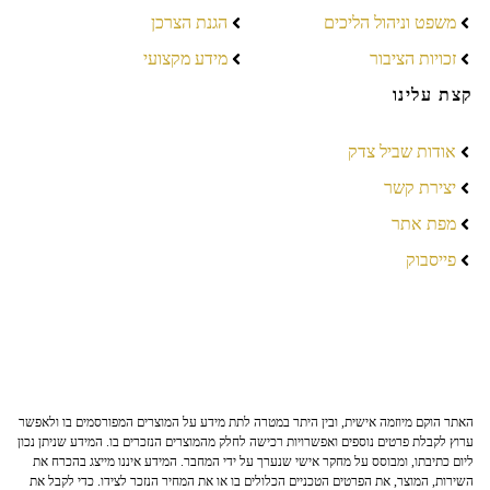
משפט וניהול הליכים
הגנת הצרכן
זכויות הציבור
מידע מקצועי
קצת עלינו
אודות שביל צדק
יצירת קשר
מפת אתר
פייסבוק
האתר הוקם מיוזמה אישית, ובין היתר במטרה לתת מידע על המוצרים המפורסמים בו ולאפשר
ערוץ לקבלת פרטים נוספים ואפשרויות רכישה לחלק מהמוצרים הנזכרים בו. המידע שניתן נכון
ליום כתיבתו, ומבוסס על מחקר אישי שנערך על ידי המחבר. המידע איננו מייצג בהכרח את
השירות, המוצר, את הפרטים הטכניים הכלולים בו או את המחיר הנזכר לצידו. כדי לקבל את