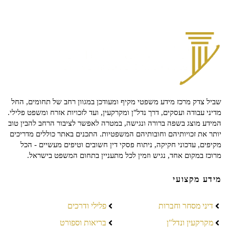
שביל צדק מרכז מידע משפטי מקיף ומעודכן במגוון רחב של תחומים, החל
מדיני עבודה ועסקים, דרך נדל"ן ומקרקעין, ועד לזכויות אזרח ומשפט פלילי.
המידע מוצג בשפה ברורה ונגישה, במטרה לאפשר לציבור הרחב להבין טוב
יותר את זכויותיהם וחובותיהם המשפטיות. התכנים באתר כוללים מדריכים
מקיפים, עדכוני חקיקה, ניתוח פסקי דין חשובים וטיפים מעשיים - הכל
מרוכז במקום אחד, נגיש וזמין לכל מתעניין בתחום המשפט בישראל.
מידע מקצועי
דיני מסחר וחברות
פלילי ודרכים
מקרקעין ונדל"ן
בריאות וספורט