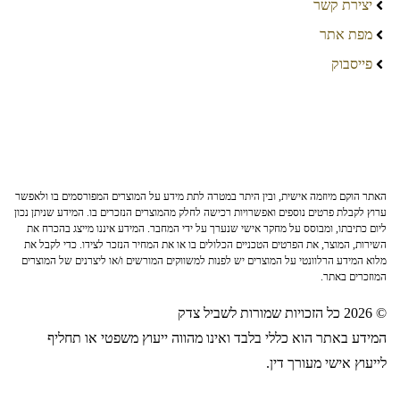
יצירת קשר
מפת אתר
פייסבוק
האתר הוקם מיוזמה אישית, ובין היתר במטרה לתת מידע על המוצרים המפורסמים בו ולאפשר
ערוץ לקבלת פרטים נוספים ואפשרויות רכישה לחלק מהמוצרים הנזכרים בו. המידע שניתן נכון
ליום כתיבתו, ומבוסס על מחקר אישי שנערך על ידי המחבר. המידע איננו מייצג בהכרח את
השירות, המוצר, את הפרטים הטכניים הכלולים בו או את המחיר הנזכר לצידו. כדי לקבל את
מלוא המידע הרלוונטי על המוצרים יש לפנות למשווקים המורשים ו/או ליצרנים של המוצרים
המוזכרים באתר.
© 2026 כל הזכויות שמורות לשביל צדק
המידע באתר הוא כללי בלבד ואינו מהווה ייעוץ משפטי או תחליף
לייעוץ אישי מעורך דין.