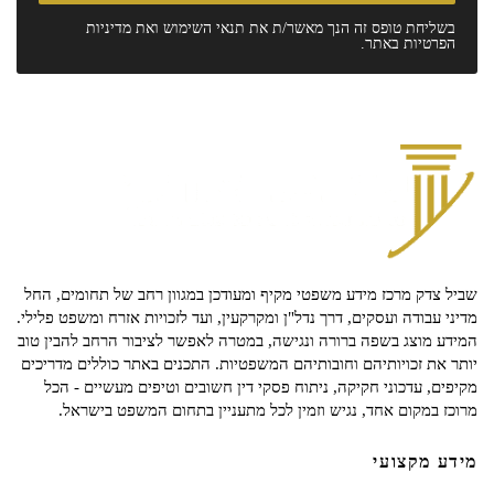
בשליחת טופס זה הנך מאשר/ת את
תנאי השימוש
ואת
מדיניות
הפרטיות
באתר.
שביל צדק מרכז מידע משפטי מקיף ומעודכן במגוון רחב של תחומים, החל
מדיני עבודה ועסקים, דרך נדל"ן ומקרקעין, ועד לזכויות אזרח ומשפט פלילי.
המידע מוצג בשפה ברורה ונגישה, במטרה לאפשר לציבור הרחב להבין טוב
יותר את זכויותיהם וחובותיהם המשפטיות. התכנים באתר כוללים מדריכים
מקיפים, עדכוני חקיקה, ניתוח פסקי דין חשובים וטיפים מעשיים - הכל
מרוכז במקום אחד, נגיש וזמין לכל מתעניין בתחום המשפט בישראל.
מידע מקצועי