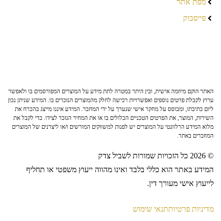
מפת אתר
פייסבוק
האתר הוקם מיוזמה אישית, ובין היתר במטרה לתת מידע על המוצרים המפורסמים בו ולאפשר
ערוץ לקבלת פרטים נוספים ואפשרויות רכישה לחלק מהמוצרים הנזכרים בו. המידע שניתן נכון
ליום כתיבתו, ומבוסס על מחקר אישי שנערך על ידי המחבר. המידע איננו מייצג בהכרח את
השירות, המוצר, את הפרטים הטכניים הכלולים בו או את המחיר הנזכר לצידו. כדי לקבל את
מלוא המידע הרלוונטי על המוצרים יש לפנות למשווקים המורשים ו/או ליצרנים של המוצרים
המוזכרים באתר.
© 2026 כל הזכויות שמורות לשביל צדק
המידע באתר הוא כללי בלבד ואינו מהווה ייעוץ משפטי או תחליף
לייעוץ אישי מעורך דין.
מדיניות פרטיות
תנאי שימוש