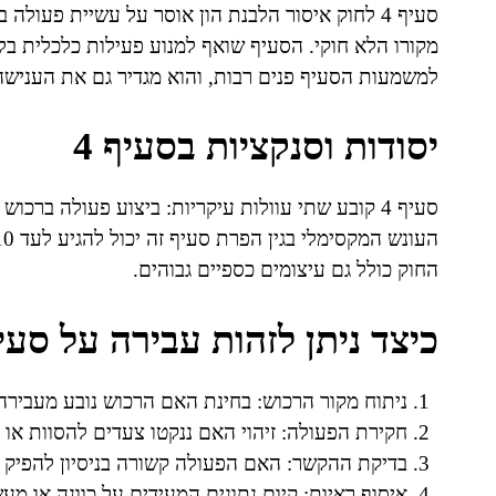
סעיף 4 לחוק איסור הלבנת הון אוסר על עשיית פעו
מקורו הלא חוקי. הסעיף שואף למנוע פעילות כלכלית בל
למשמעות הסעיף פנים רבות, והוא מגדיר גם את הענישה 
יסודות וסנקציות בסעיף 4
סעיף 4 קובע שתי עוולות עיקריות: ביצוע פעולה ברכ
החוק כולל גם עיצומים כספיים גבוהים.
כיצד ניתן לזהות עבירה על סעיף 
ניתוח מקור הרכוש: בחינת האם הרכוש נובע מעבירה
חקירת הפעולה: זיהוי האם ננקטו צעדים להסוות או
בדיקת ההקשר: האם הפעולה קשורה בניסיון להפיק 
איסוף ראיות: קיום נתונים המעידים על כוונה או מ