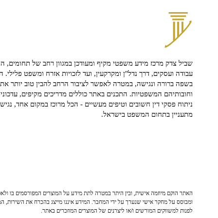
שביל צדק מרכז מידע משפטי מקיף ומעודכן במגוון רחב של תחומים, הח
עבודה ועסקים, דרך נדל"ן ומקרקעין, ועד לזכויות אזרח ומשפט פלילי. ה
בשפה ברורה ונגישה, במטרה לאפשר לציבור הרחב להבין טוב יותר את ז
וחובותיהם המשפטיות. התכנים באתר כוללים מדריכים מקיפים, עדכוני 
ניתוח פסקי דין חשובים וטיפים מעשיים - הכל מרוכז במקום אחד, נגיש ו
מתעניין בתחום המשפט בישראל.
האתר הוקם מיוזמה אישית, ובין היתר במטרה לתת מידע על המוצרים המפורסמים בו ולאפש
ומבוסס על מחקר אישי שנערך על ידי המחבר. המידע איננו מייצג בהכרח את השירות, המו
לפנות למשווקים המורשים ו/או ליצרנים של המוצרים המוזכרים באתר.