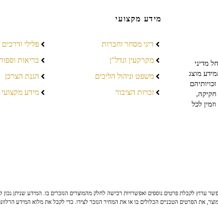
מידע מקצועי
דיני מסחר וחברות
פלילי ודרכים
מקרקעין ונדל"ן
בריאות וספור
ל מדיני
מידע מוצג
משפט וניהול הליכים
הגנת הצרכן
כויותיהם
זכויות הציבור
מידע מקצועי
חקיקה,
זמין לכל
ר ערוץ לקבלת פרטים נוספים ואפשרויות רכישה לחלק מהמוצרים הנזכרים בו. המידע שניתן נכון לי
צר, את הפרטים הטכניים הכלולים בו או את המחיר הנזכר לצידו. כדי לקבל את מלוא המידע הרלוונ