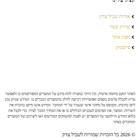
קצת עלינו
אודות שביל צדק
יצירת קשר
מפת אתר
פייסבוק
האתר הוקם מיוזמה אישית, ובין היתר במטרה לתת מידע על המוצרים המפורסמים בו ולאפשר
ערוץ לקבלת פרטים נוספים ואפשרויות רכישה לחלק מהמוצרים הנזכרים בו. המידע שניתן נכון
ליום כתיבתו, ומבוסס על מחקר אישי שנערך על ידי המחבר. המידע איננו מייצג בהכרח את
השירות, המוצר, את הפרטים הטכניים הכלולים בו או את המחיר הנזכר לצידו. כדי לקבל את
מלוא המידע הרלוונטי על המוצרים יש לפנות למשווקים המורשים ו/או ליצרנים של המוצרים
המוזכרים באתר.
© 2026 כל הזכויות שמורות לשביל צדק