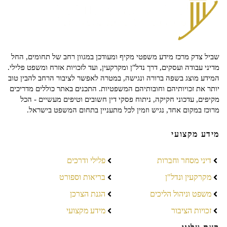
שביל צדק מרכז מידע משפטי מקיף ומעודכן במגוון רחב של תחומים, החל
מדיני עבודה ועסקים, דרך נדל"ן ומקרקעין, ועד לזכויות אזרח ומשפט פלילי.
המידע מוצג בשפה ברורה ונגישה, במטרה לאפשר לציבור הרחב להבין טוב
יותר את זכויותיהם וחובותיהם המשפטיות. התכנים באתר כוללים מדריכים
מקיפים, עדכוני חקיקה, ניתוח פסקי דין חשובים וטיפים מעשיים - הכל
מרוכז במקום אחד, נגיש וזמין לכל מתעניין בתחום המשפט בישראל.
מידע מקצועי
דיני מסחר וחברות
פלילי ודרכים
מקרקעין ונדל"ן
בריאות וספורט
משפט וניהול הליכים
הגנת הצרכן
זכויות הציבור
מידע מקצועי