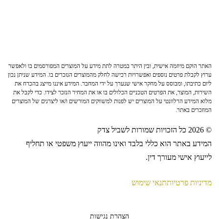
האתר הוקם מיוזמה אישית, ובין היתר במטרה לתת מידע על המוצרים המפורסמים בו ולאפשר
ערוץ לקבלת פרטים נוספים ואפשרויות רכישה לחלק מהמוצרים הנזכרים בו. המידע שניתן נכון
ליום כתיבתו, ומבוסס על מחקר אישי שנערך על ידי המחבר. המידע איננו מייצג בהכרח את
השירות, המוצר, את הפרטים הטכניים הכלולים בו או את המחיר הנזכר לצידו. כדי לקבל את
מלוא המידע הרלוונטי על המוצרים יש לפנות למשווקים המורשים ו/או ליצרנים של המוצרים
המוזכרים באתר.
© 2026 כל הזכויות שמורות לשביל צדק
המידע באתר הוא כללי בלבד ואינו מהווה ייעוץ משפטי או תחליף
לייעוץ אישי מעורך דין.
מדיניות פרטיות
תנאי שימוש
הצהרת נגישות