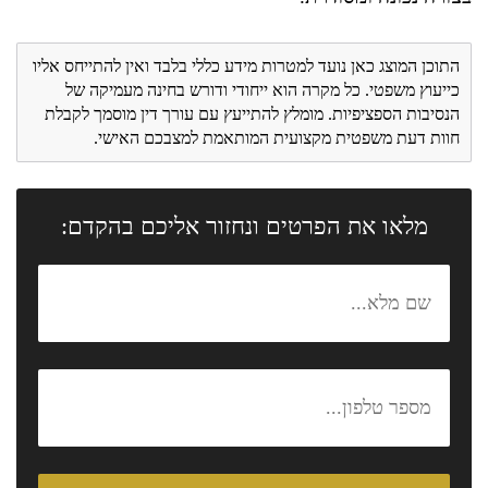
התוכן המוצג כאן נועד למטרות מידע כללי בלבד ואין להתייחס אליו
כייעוץ משפטי. כל מקרה הוא ייחודי ודורש בחינה מעמיקה של
הנסיבות הספציפיות. מומלץ להתייעץ עם עורך דין מוסמך לקבלת
חוות דעת משפטית מקצועית המותאמת למצבכם האישי.
מלאו את הפרטים ונחזור אליכם בהקדם: