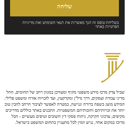
בשליחת טופס זה הנך מאשר/ת את
תנאי השימוש
ואת
מדיניות
הפרטיות
באתר.
שביל צדק מרכז מידע משפטי מקיף ומעודכן במגוון רחב של תחומים, החל
מדיני עבודה ועסקים, דרך נדל"ן ומקרקעין, ועד לזכויות אזרח ומשפט פלילי.
המידע מוצג בשפה ברורה ונגישה, במטרה לאפשר לציבור הרחב להבין טוב
יותר את זכויותיהם וחובותיהם המשפטיות. התכנים באתר כוללים מדריכים
מקיפים, עדכוני חקיקה, ניתוח פסקי דין חשובים וטיפים מעשיים - הכל
מרוכז במקום אחד, נגיש וזמין לכל מתעניין בתחום המשפט בישראל.