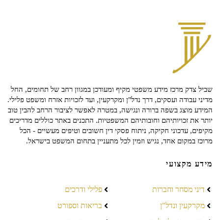
שביל צדק מרכז מידע משפטי מקיף ומעודכן במגוון רחב של תחומים, החל
מדיני עבודה ועסקים, דרך נדל"ן ומקרקעין, ועד לזכויות אזרח ומשפט פלילי.
המידע מוצג בשפה ברורה ונגישה, במטרה לאפשר לציבור הרחב להבין טוב
יותר את זכויותיהם וחובותיהם המשפטיות. התכנים באתר כוללים מדריכים
מקיפים, עדכוני חקיקה, ניתוח פסקי דין חשובים וטיפים מעשיים - הכל
מרוכז במקום אחד, נגיש וזמין לכל מתעניין בתחום המשפט בישראל.
מידע מקצועי
דיני מסחר וחברות
פלילי ודרכים
מקרקעין ונדל"ן
בריאות וספורט