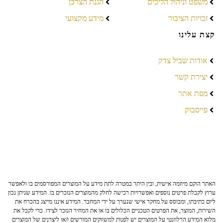
משפט וניהול הליכים
הגנת הצרכן
זכויות הציבור
מידע מקצועי
קצת עלינו
אודות שביל צדק
יצירת קשר
מפת אתר
פייסבוק
האתר הוקם מיוזמה אישית, ובין היתר במטרה לתת מידע על המוצרים המפורסמים בו ולאפשר
ערוץ לקבלת פרטים נוספים ואפשרויות רכישה לחלק מהמוצרים הנזכרים בו. המידע שניתן נכון
ליום כתיבתו, ומבוסס על מחקר אישי שנערך על ידי המחבר. המידע איננו מייצג בהכרח את
השירות, המוצר, את הפרטים הטכניים הכלולים בו או את המחיר הנזכר לצידו. כדי לקבל את
מלוא המידע הרלוונטי על המוצרים יש לפנות למשווקים המורשים ו/או ליצרנים של המוצרים