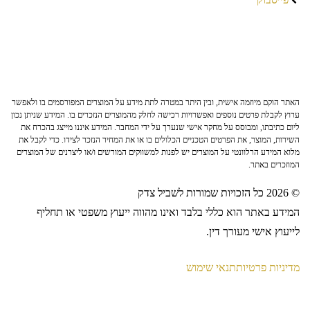
האתר הוקם מיוזמה אישית, ובין היתר במטרה לתת מידע על המוצרים המפורסמים בו ולאפשר
ערוץ לקבלת פרטים נוספים ואפשרויות רכישה לחלק מהמוצרים הנזכרים בו. המידע שניתן נכון
ליום כתיבתו, ומבוסס על מחקר אישי שנערך על ידי המחבר. המידע איננו מייצג בהכרח את
השירות, המוצר, את הפרטים הטכניים הכלולים בו או את המחיר הנזכר לצידו. כדי לקבל את
מלוא המידע הרלוונטי על המוצרים יש לפנות למשווקים המורשים ו/או ליצרנים של המוצרים
המוזכרים באתר.
© 2026 כל הזכויות שמורות לשביל צדק
המידע באתר הוא כללי בלבד ואינו מהווה ייעוץ משפטי או תחליף
לייעוץ אישי מעורך דין.
מדיניות פרטיות
תנאי שימוש