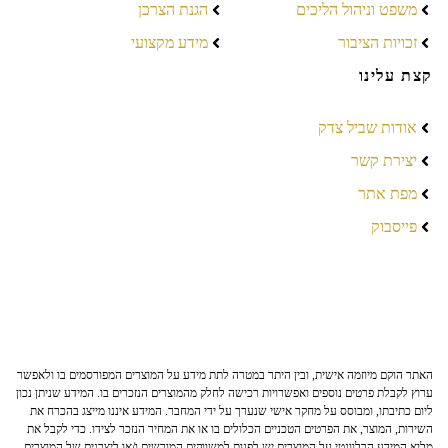
משפט וניהול הליכים
הגנת הצרכן
זכויות הציבור
מידע מקצועי
קצת עלינו
אודות שביל צדק
יצירת קשר
מפת אתר
פייסבוק
האתר הוקם מיוזמה אישית, ובין היתר במטרה לתת מידע על המוצרים המפורסמים בו ולאפשר
ערוץ לקבלת פרטים נוספים ואפשרויות רכישה לחלק מהמוצרים הנזכרים בו. המידע שניתן נכון
ליום כתיבתו, ומבוסס על מחקר אישי שנערך על ידי המחבר. המידע איננו מייצג בהכרח את
השירות, המוצר, את הפרטים הטכניים הכלולים בו או את המחיר הנזכר לצידו. כדי לקבל את
מלוא המידע הרלוונטי על המוצרים יש לפנות למשווקים המורשים ו/או ליצרנים של המוצרים