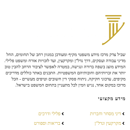
שביל צדק מרכז מידע משפטי מקיף ומעודכן במגוון רחב של תחומים, החל
מדיני עבודה ועסקים, דרך נדל"ן ומקרקעין, ועד לזכויות אזרח ומשפט פלילי.
המידע מוצג בשפה ברורה ונגישה, במטרה לאפשר לציבור הרחב להבין טוב
יותר את זכויותיהם וחובותיהם המשפטיות. התכנים באתר כוללים מדריכים
מקיפים, עדכוני חקיקה, ניתוח פסקי דין חשובים וטיפים מעשיים - הכל
מרוכז במקום אחד, נגיש וזמין לכל מתעניין בתחום המשפט בישראל.
מידע מקצועי
דיני מסחר וחברות
פלילי ודרכים
מקרקעין ונדל"ן
בריאות וספורט