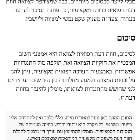
מבלי לייצר סכסוכים מיותרים. ככל שמצורפת לצוואה חוות
דעת רפואית ברורה ומקצועית, כך פוחת הסיכון לערעור
בעתיד. צעד זה מעניק שקט נפשי למצווה וליושביו.
סיכום
לסיכום, חוות דעת רפואית לצוואה היא אמצעי חשוב
המבטיח את חוקיות הצוואה ואת תוקפה מול התנגדויות
אפשריות. באמצעות הערכה רפואית מקצועית, ניתן להגן
על זכויות המצווה ולמנוע מחלוקות בין היורשים העתידיים.
למי שחושש מהתנגדות לצוואתו, מומלץ להיעזר בחוות
דעת זו.
התוכן המוצג כאן נועד למטרות מידע כללי בלבד ואין להתייחס אליו
כייעוץ משפטי. כל מקרה הוא ייחודי ודורש בחינה מעמיקה של
הנסיבות הספציפיות. מומלץ להתייעץ עם עורך דין מוסמך לקבלת
חוות דעת משפטית מקצועית המותאמת למצבכם האישי.