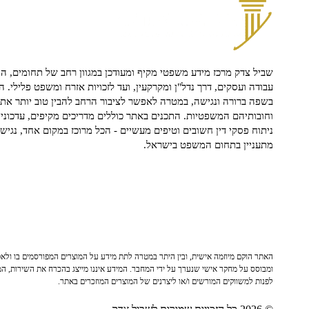
שביל צדק מרכז מידע משפטי מקיף ומעודכן במגוון רחב של תחומים, הח
עבודה ועסקים, דרך נדל"ן ומקרקעין, ועד לזכויות אזרח ומשפט פלילי. ה
בשפה ברורה ונגישה, במטרה לאפשר לציבור הרחב להבין טוב יותר את ז
וחובותיהם המשפטיות. התכנים באתר כוללים מדריכים מקיפים, עדכוני 
ניתוח פסקי דין חשובים וטיפים מעשיים - הכל מרוכז במקום אחד, נגיש ו
מתעניין בתחום המשפט בישראל.
האתר הוקם מיוזמה אישית, ובין היתר במטרה לתת מידע על המוצרים המפורסמים בו ולאפש
ומבוסס על מחקר אישי שנערך על ידי המחבר. המידע איננו מייצג בהכרח את השירות, המו
לפנות למשווקים המורשים ו/או ליצרנים של המוצרים המוזכרים באתר.