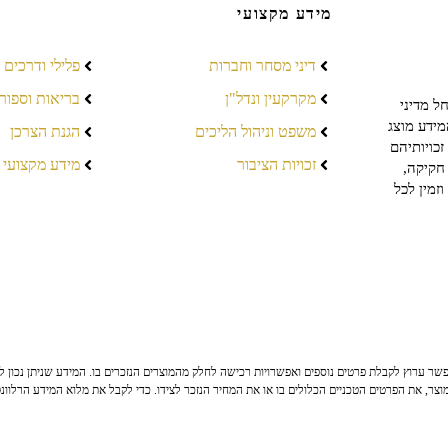
מידע מקצועי
דיני מסחר וחברות
פלילי ודרכים
מקרקעין ונדל"ן
בריאות וספור
ל מדיני
מידע מוצג
משפט וניהול הליכים
הגנת הצרכן
כויותיהם
זכויות הציבור
מידע מקצועי
חקיקה,
זמין לכל
ר ערוץ לקבלת פרטים נוספים ואפשרויות רכישה לחלק מהמוצרים הנזכרים בו. המידע שניתן נכון לי
צר, את הפרטים הטכניים הכלולים בו או את המחיר הנזכר לצידו. כדי לקבל את מלוא המידע הרלוונ