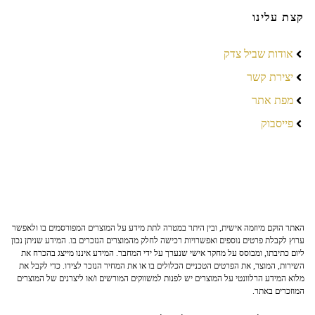
קצת עלינו
אודות שביל צדק
יצירת קשר
מפת אתר
פייסבוק
האתר הוקם מיוזמה אישית, ובין היתר במטרה לתת מידע על המוצרים המפורסמים בו ולאפשר
ערוץ לקבלת פרטים נוספים ואפשרויות רכישה לחלק מהמוצרים הנזכרים בו. המידע שניתן נכון
ליום כתיבתו, ומבוסס על מחקר אישי שנערך על ידי המחבר. המידע איננו מייצג בהכרח את
השירות, המוצר, את הפרטים הטכניים הכלולים בו או את המחיר הנזכר לצידו. כדי לקבל את
מלוא המידע הרלוונטי על המוצרים יש לפנות למשווקים המורשים ו/או ליצרנים של המוצרים
המוזכרים באתר.