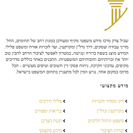
שביל צדק מרכז מידע משפטי מקיף ומעודכן במגוון רחב של תחומים, החל
מדיני עבודה ועסקים, דרך נדל"ן ומקרקעין, ועד לזכויות אזרח ומשפט פלילי.
המידע מוצג בשפה ברורה ונגישה, במטרה לאפשר לציבור הרחב להבין טוב
יותר את זכויותיהם וחובותיהם המשפטיות. התכנים באתר כוללים מדריכים
מקיפים, עדכוני חקיקה, ניתוח פסקי דין חשובים וטיפים מעשיים - הכל
מרוכז במקום אחד, נגיש וזמין לכל מתעניין בתחום המשפט בישראל.
מידע מקצועי
דיני מסחר וחברות
פלילי ודרכים
מקרקעין ונדל"ן
בריאות וספורט
משפט וניהול הליכים
הגנת הצרכן
זכויות הציבור
מידע מקצועי