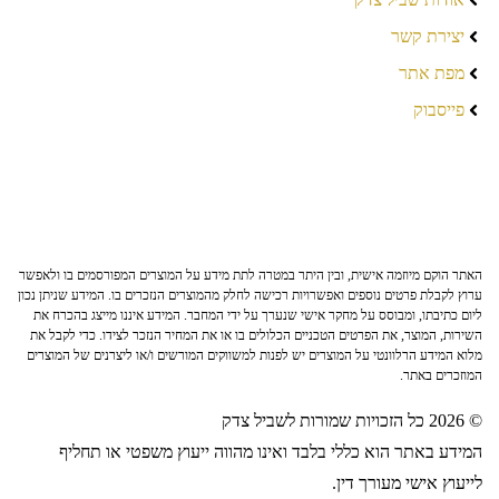
יצירת קשר
מפת אתר
פייסבוק
האתר הוקם מיוזמה אישית, ובין היתר במטרה לתת מידע על המוצרים המפורסמים בו ולאפשר
ערוץ לקבלת פרטים נוספים ואפשרויות רכישה לחלק מהמוצרים הנזכרים בו. המידע שניתן נכון
ליום כתיבתו, ומבוסס על מחקר אישי שנערך על ידי המחבר. המידע איננו מייצג בהכרח את
השירות, המוצר, את הפרטים הטכניים הכלולים בו או את המחיר הנזכר לצידו. כדי לקבל את
מלוא המידע הרלוונטי על המוצרים יש לפנות למשווקים המורשים ו/או ליצרנים של המוצרים
המוזכרים באתר.
© 2026 כל הזכויות שמורות לשביל צדק
המידע באתר הוא כללי בלבד ואינו מהווה ייעוץ משפטי או תחליף
לייעוץ אישי מעורך דין.