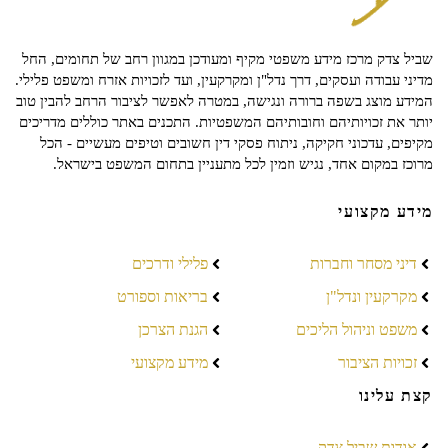
שביל צדק מרכז מידע משפטי מקיף ומעודכן במגוון רחב של תחומים, החל
מדיני עבודה ועסקים, דרך נדל"ן ומקרקעין, ועד לזכויות אזרח ומשפט פלילי.
המידע מוצג בשפה ברורה ונגישה, במטרה לאפשר לציבור הרחב להבין טוב
יותר את זכויותיהם וחובותיהם המשפטיות. התכנים באתר כוללים מדריכים
מקיפים, עדכוני חקיקה, ניתוח פסקי דין חשובים וטיפים מעשיים - הכל
מרוכז במקום אחד, נגיש וזמין לכל מתעניין בתחום המשפט בישראל.
מידע מקצועי
דיני מסחר וחברות
פלילי ודרכים
מקרקעין ונדל"ן
בריאות וספורט
משפט וניהול הליכים
הגנת הצרכן
זכויות הציבור
מידע מקצועי
קצת עלינו
אודות שביל צדק