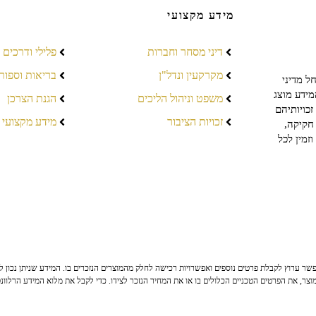
מידע מקצועי
דיני מסחר וחברות
פלילי ודרכים
מקרקעין ונדל"ן
בריאות וספור
ל מדיני
מידע מוצג
משפט וניהול הליכים
הגנת הצרכן
כויותיהם
זכויות הציבור
מידע מקצועי
חקיקה,
זמין לכל
ר ערוץ לקבלת פרטים נוספים ואפשרויות רכישה לחלק מהמוצרים הנזכרים בו. המידע שניתן נכון לי
צר, את הפרטים הטכניים הכלולים בו או את המחיר הנזכר לצידו. כדי לקבל את מלוא המידע הרלוונ