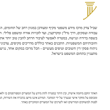
שביל צדק מרכז מידע משפטי מקיף ומעודכן במגוון רחב של תחומים, הח
עבודה ועסקים, דרך נדל"ן ומקרקעין, ועד לזכויות אזרח ומשפט פלילי. ה
בשפה ברורה ונגישה, במטרה לאפשר לציבור הרחב להבין טוב יותר את ז
וחובותיהם המשפטיות. התכנים באתר כוללים מדריכים מקיפים, עדכוני 
ניתוח פסקי דין חשובים וטיפים מעשיים - הכל מרוכז במקום אחד, נגיש ו
מתעניין בתחום המשפט בישראל.
האתר הוקם מיוזמה אישית, ובין היתר במטרה לתת מידע על המוצרים המפורסמים בו ולאפש
ומבוסס על מחקר אישי שנערך על ידי המחבר. המידע איננו מייצג בהכרח את השירות, המו
לפנות למשווקים המורשים ו/או ליצרנים של המוצרים המוזכרים באתר.