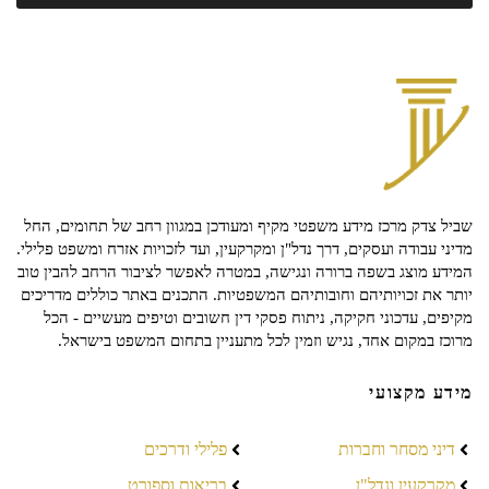
שביל צדק מרכז מידע משפטי מקיף ומעודכן במגוון רחב של תחומים, החל
מדיני עבודה ועסקים, דרך נדל"ן ומקרקעין, ועד לזכויות אזרח ומשפט פלילי.
המידע מוצג בשפה ברורה ונגישה, במטרה לאפשר לציבור הרחב להבין טוב
יותר את זכויותיהם וחובותיהם המשפטיות. התכנים באתר כוללים מדריכים
מקיפים, עדכוני חקיקה, ניתוח פסקי דין חשובים וטיפים מעשיים - הכל
מרוכז במקום אחד, נגיש וזמין לכל מתעניין בתחום המשפט בישראל.
מידע מקצועי
דיני מסחר וחברות
פלילי ודרכים
מקרקעין ונדל"ן
בריאות וספורט