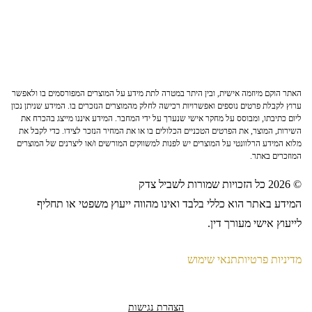
האתר הוקם מיוזמה אישית, ובין היתר במטרה לתת מידע על המוצרים המפורסמים בו ולאפשר
ערוץ לקבלת פרטים נוספים ואפשרויות רכישה לחלק מהמוצרים הנזכרים בו. המידע שניתן נכון
ליום כתיבתו, ומבוסס על מחקר אישי שנערך על ידי המחבר. המידע איננו מייצג בהכרח את
השירות, המוצר, את הפרטים הטכניים הכלולים בו או את המחיר הנזכר לצידו. כדי לקבל את
מלוא המידע הרלוונטי על המוצרים יש לפנות למשווקים המורשים ו/או ליצרנים של המוצרים
המוזכרים באתר.
© 2026 כל הזכויות שמורות לשביל צדק
המידע באתר הוא כללי בלבד ואינו מהווה ייעוץ משפטי או תחליף
לייעוץ אישי מעורך דין.
מדיניות פרטיות
תנאי שימוש
הצהרת נגישות