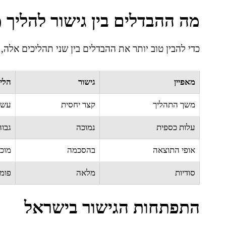
מה ההבדלים בין גישור להליך
כדי להבין טוב יותר את ההבדלים בין שני תהליכים אלה, נ
מאפיין
גישור
הלי
משך התהליך
קצר יחסית
עשו
עלות כספית
נמוכה
גבו
אופי התוצאה
בהסכמה
מוכ
סודיות
מלאה
פומ
התפתחות הגישור בישראל