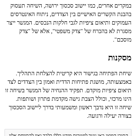
במקרים אחרים, כמו יישוב סכסוך ירושה, השיחה תעסוק
בהבנת הקשרים האישיים בין הצדדים, ניתוח האינטרסים
העמוקים ותיאום ציפיות לגבי חלקות הנכסים. המגשר ייצר
מסגרת לא בהכרח של "צדק משפטי", אלא של "צדק
מוסכם".
מסקנות
שיחת הפתיחה בגישור היא קריטית להצלחת התהליך.
באמצעותה, מושגת פתיחות הדדית ואמון בין הצדדים לצד
תיאום ציפיות מוקדם. תפקיד ההנחיה של המגשר בשיחה זו
הינו מרכזי, וכולל הצבת גישה מקדמת פתרון ושותפות.
שיחה זו היא נדבך ראשון ומשמעותי בדרך ליישוב הסכסוך
בצורה יעילה ורגועה.
התוכן המוצג כאן נועד למטרות מידע כללי בלבד ואין להתייחס אליו