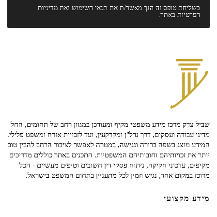
בשליחת טופס זה הנך מאשר/ת את
תנאי השימוש
ואת
מדיניות
הפרטיות
באתר.
שביל צדק מרכז מידע משפטי מקיף ומעודכן במגוון רחב של תחומים, החל
מדיני עבודה ועסקים, דרך נדל"ן ומקרקעין, ועד לזכויות אזרח ומשפט פלילי.
המידע מוצג בשפה ברורה ונגישה, במטרה לאפשר לציבור הרחב להבין טוב
יותר את זכויותיהם וחובותיהם המשפטיות. התכנים באתר כוללים מדריכים
מקיפים, עדכוני חקיקה, ניתוח פסקי דין חשובים וטיפים מעשיים - הכל
מרוכז במקום אחד, נגיש וזמין לכל מתעניין בתחום המשפט בישראל.
מידע מקצועי