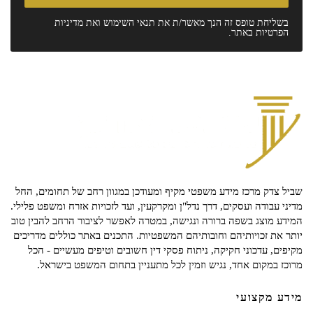
בשליחת טופס זה הנך מאשר/ת את
תנאי השימוש
ואת
מדיניות
הפרטיות
באתר.
שביל צדק מרכז מידע משפטי מקיף ומעודכן במגוון רחב של תחומים, החל
מדיני עבודה ועסקים, דרך נדל"ן ומקרקעין, ועד לזכויות אזרח ומשפט פלילי.
המידע מוצג בשפה ברורה ונגישה, במטרה לאפשר לציבור הרחב להבין טוב
יותר את זכויותיהם וחובותיהם המשפטיות. התכנים באתר כוללים מדריכים
מקיפים, עדכוני חקיקה, ניתוח פסקי דין חשובים וטיפים מעשיים - הכל
מרוכז במקום אחד, נגיש וזמין לכל מתעניין בתחום המשפט בישראל.
מידע מקצועי